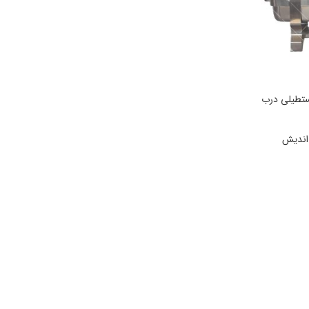
تطیلی درب
ندیش