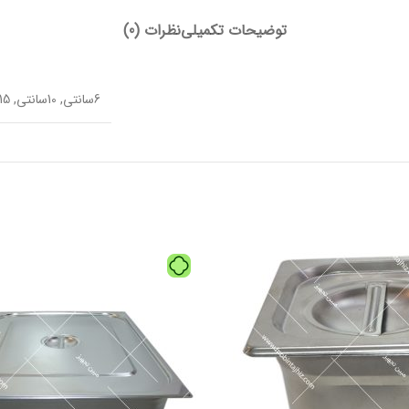
توضیحات تکمیلی
نظرات (0)
6سانتی
,
10سانتی
,
15سانتی