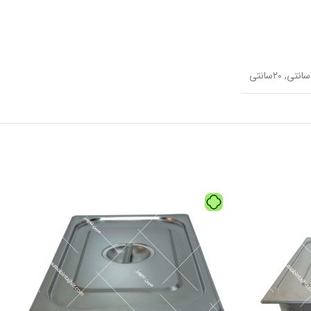
,
20سانتی