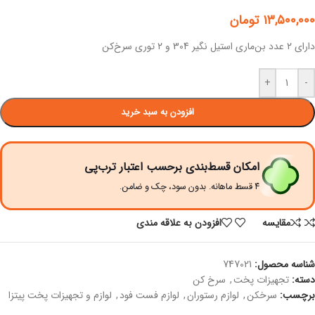
۱۳,۵۰۰,۰۰۰
تومان
دارای ۲ عدد بن‌ماری استیل نگیر 304 و ۲ توری سرخ‌کن
+
-
افزودن به سبد خرید
امکان قسط‌بندی برحسب اعتبار ترب‌پی
۴ قسط ماهانه. بدون سود، چک و ضامن.
مقايسه
افزودن به علاقه مندی
شناسه محصول:
747021
دسته:
تجهیزات پخت
,
سرخ کن
برچسب:
سرخکن
,
لوازم رستوران
,
لوازم فست فود
,
لوازم و تجهیزات پخت پیتزا