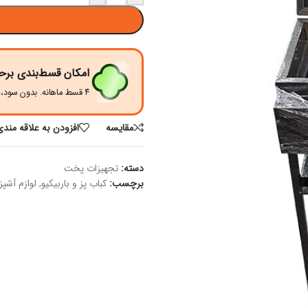
امکان قسط‌بندی برح
۴ قسط ماهانه. بدون سود، چک و ضامن.
مقايسه
افزودن به علاقه مندی
دسته:
تجهیزات پخت
برچسب:
کباب پز و باربیکیو
,
لوازم آشپ