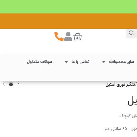
سایر محصولات
تماس با ما
سوالات متداول
/
کفگیر توری استیل
یل
وچک :