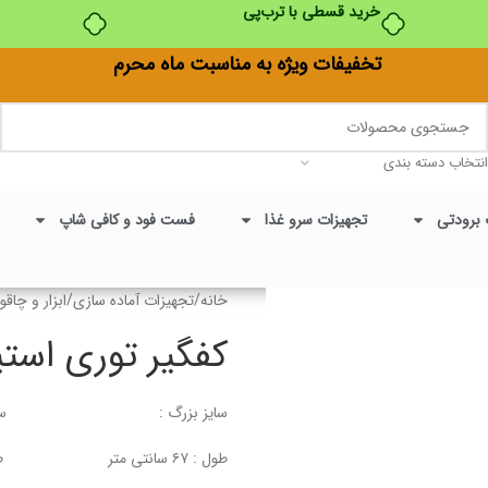
خرید قسطی با ترب‌پی
تخفیفات ویژه به مناسبت ماه محرم
انتخاب دسته بندی
 برودتی
تجهیزات سرو غذا
فست فود و کافی شاپ
خانه
/
تجهیزات آماده سازی
/
ابزار و چاقو
کفگیر توری است
سایز بزرگ : سایز ک
طول : ۶۷ سانتی متر طول : ۶5 سانتی متر