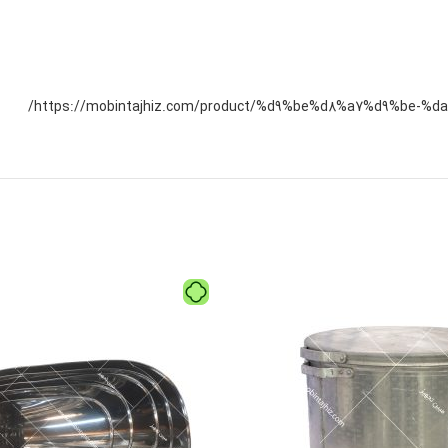
https://mobintajhiz.com/product/%d9%be%d8%a7%d9%be-