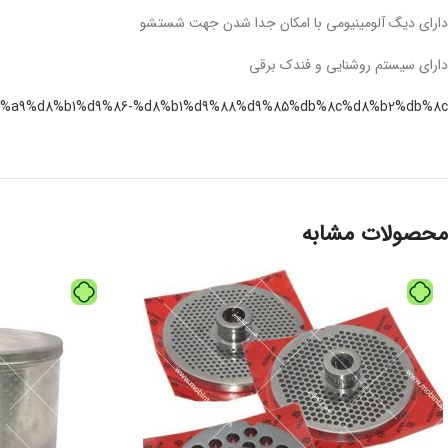
دارای دیگ آلومینیومی با امکان جدا شدن جهت شستشو
دارای سیستم روشنایی و فندک برقی
%da%a9%d8%b1%d9%86-%d8%b1%d9%88%d9%85%db%8c%d8%b2%db%8c/
محصولات مشابه